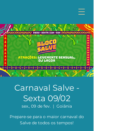
Carnaval Salve -
Sexta 09/02
sex., 09 de fev.
  |  
Goiânia
Prepare-se para o maior carnaval do
Salve de todos os tempos!