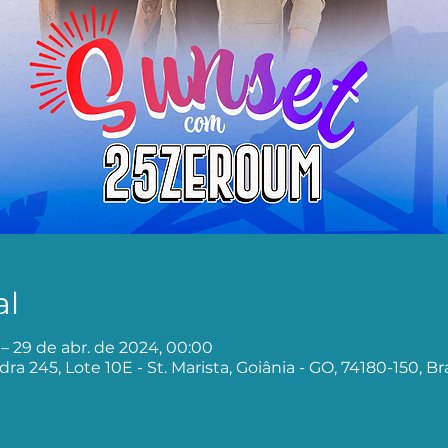
al
 – 29 de abr. de 2024, 00:00
adra 245, Lote 10E - St. Marista, Goiânia - GO, 74180-150, Bra